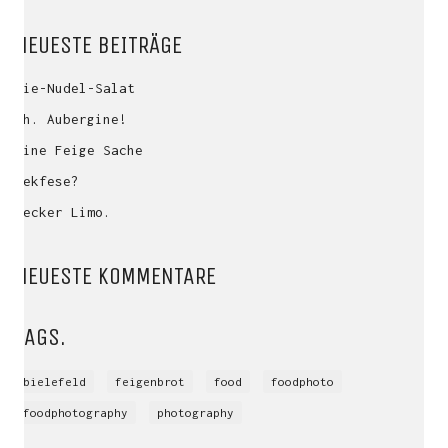
NEUESTE BEITRÄGE
Mie-Nudel-Salat
Oh. Aubergine!
Eine Feige Sache
Kekfese?
Lecker Limo.
NEUESTE KOMMENTARE
TAGS.
bielefeld
feigenbrot
food
foodphoto
foodphotography
photography
HUNGER AUF EIGENE BILDER?