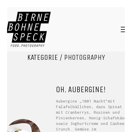
KATEGORIE /
PHOTOGRAPHY
OH. AUBERGINE!
Aubergine „1001 Nacht“mit
Falafelbällchen, dazu Spinat
mit Cranberrys, Rosinen und
Pinienkernen, Honig-Schafskäse
sowie Joghurtcreme und Cashew-
Crunch. Gemüse im