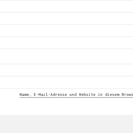
HUNGER AUF EIGENE BILDER?
Der muss gestillt werden.
Hier klicken und Termin ausmachen:
der.sebi@birne-bohne-speck.de
Name, E-Mail-Adresse und Website in diesem Brow