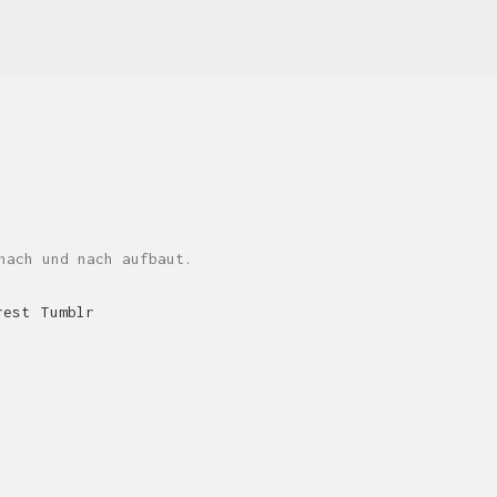
HUNGER AUF EIGENE BILDER?
Der muss gestillt werden.
nach und nach aufbaut.
Hier klicken und Termin ausmachen:
der.sebi@birne-bohne-speck.de
rest
Tumblr